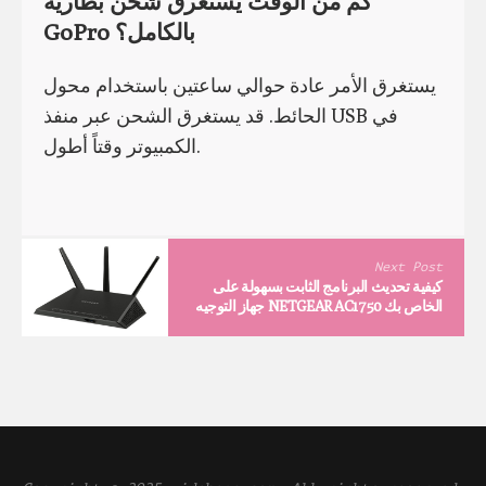
كم من الوقت يستغرق شحن بطارية
GoPro بالكامل؟
يستغرق الأمر عادة حوالي ساعتين باستخدام محول
الحائط. قد يستغرق الشحن عبر منفذ USB في
الكمبيوتر وقتاً أطول.
Next Post
كيفية تحديث البرنامج الثابت بسهولة على
جهاز التوجيه NETGEAR AC1750 الخاص بك