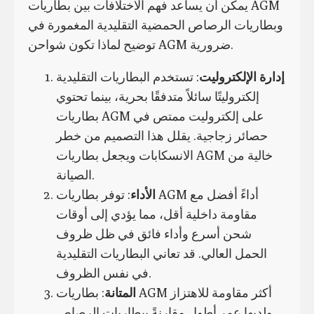
يمكن أن يساعد فهم الاختلافات بين بطاريات AGM
وبطاريات الرصاص الحمضية التقليدية المغمورة في
توضيح لماذا تكون شواحن AGM ضرورية.
إدارة الإلكتروليت
: تستخدم البطاريات التقليدية
إلكتروليتًا سائلاً متدفقًا بحرية، بينما تحتوي
بطاريات AGM على إلكتروليت ممتص في
حصائر زجاجية. يقلل هذا التصميم من خطر
الانسكابات ويجعل بطاريات AGM خالية من
الصيانة.
الأداء
: توفر بطاريات AGM أداءً أفضل مع
مقاومة داخلية أقل، مما يؤدي إلى أوقات
شحن أسرع وأداء فائق في ظل ظروف
الحمل العالي. قد تعاني البطاريات التقليدية
في نفس الظروف.
المتانة
: بطاريات AGM أكثر مقاومة للاهتزاز
ولديها عمر أطول مقارنةً ببطاريات الرصاص