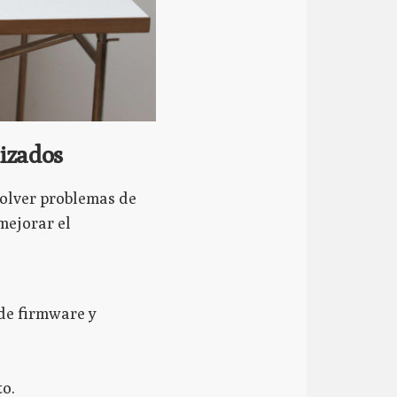
izados
solver problemas de
mejorar el
 de firmware y
to.