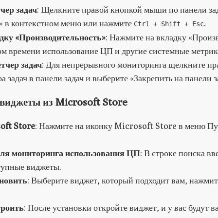
чер задач
: Щелкните правой кнопкой мыши по панели за
ч» в контекстном меню или нажмите
.
Ctrl + Shift + Esc
дку «Производительность»
: Нажмите на вкладку «Произ
ом времени использование ЦП и другие системные метрик
тчер задач
: Для непрерывного мониторинга щелкните п
а задач в панели задач и выберите «Закрепить на панели з
виджеты из Microsoft Store
ft Store
: Нажмите на иконку Microsoft Store в меню Пу
для мониторинга использования ЦП
: В строке поиска в
тупные виджеты.
ановить
: Выберите виджет, который подходит вам, нажмит
троить
: После установки откройте виджет, и у вас будут в