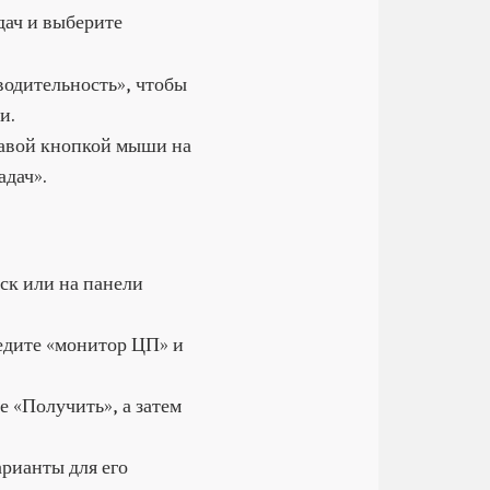
дач и выберите
водительность», чтобы
и.
равой кнопкой мыши на
адач».
ск или на панели
ведите «монитор ЦП» и
е «Получить», а затем
арианты для его