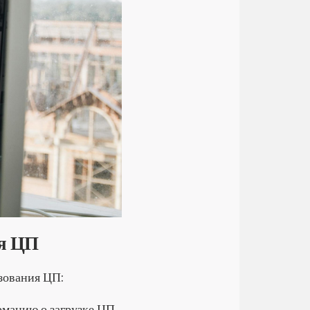
ия ЦП
зования ЦП:
рмацию о загрузке ЦП