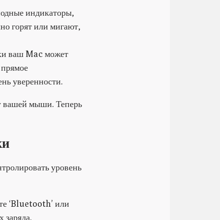
иодные индикаторы,
но горят или мигают,
ки ваш Mac может
 прямое
ень уверенности.
у вашей мыши. Теперь
ки
нтролировать уровень
е ‘Bluetooth’ или
 заряда.