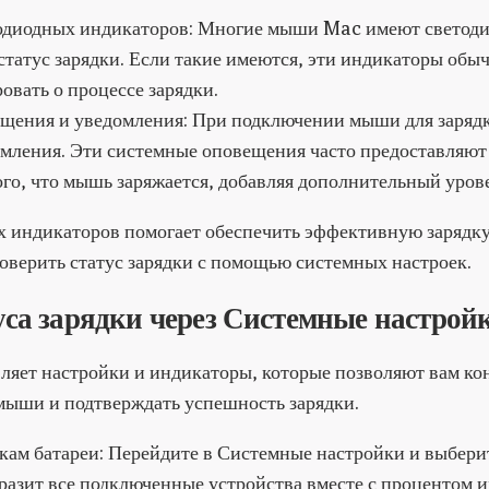
одиодных индикаторов: Многие мыши Mac имеют светод
татус зарядки. Если такие имеются, эти индикаторы обыч
овать о процессе зарядки.
щения и уведомления: При подключении мыши для заряд
омления. Эти системные оповещения часто предоставляют
го, что мышь заряжается, добавляя дополнительный уров
х индикаторов помогает обеспечить эффективную зарядк
роверить статус зарядки с помощью системных настроек.
уса зарядки через Системные настрой
яет настройки и индикаторы, которые позволяют вам ко
 мыши и подтверждать успешность зарядки.
кам батареи: Перейдите в Системные настройки и выберит
разит все подключенные устройства вместе с процентом их